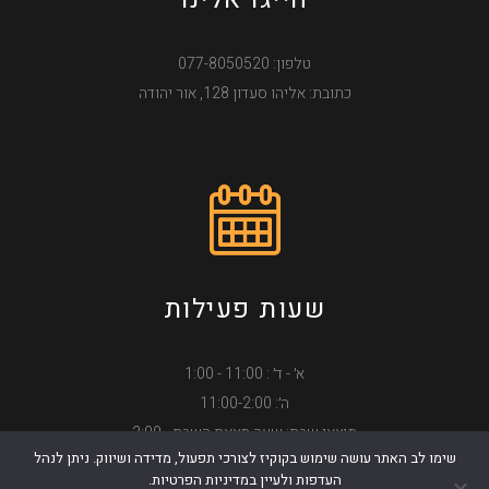
טלפון: 077-8050520
כתובת: אליהו סעדון 128, אור יהודה
שעות פעילות
א׳ - ד׳ : 11:00 - 1:00
ה׳: 11:00-2:00
מוצאי שבת: שעה מצאת השבת - 2:00
שימו לב האתר עושה שימוש בקוקיז לצורכי תפעול, מדידה ושיווק. ניתן לנהל
כשרות בד״צ בית יוסף
העדפות ולעיין במדיניות הפרטיות.