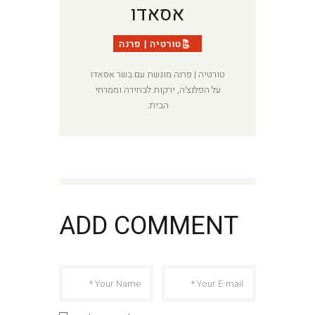
י
אסאדו
ו
ת
טורטיה | פרנה
טורטיה | פרנה מוגשת עם בשר אסאדו
על הפלנצ׳ה, ירקות לבחירה וממרחי
הבית.
ADD COMMENT