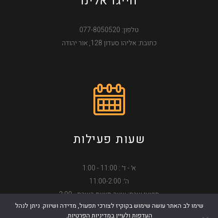
חייגו אלינו
טלפון: 077-8050520
כתובת: אליהו סעדון 128, אור יהודה
שעות פעילות
א׳ - ד׳ : 11:00 - 1:00
ה׳: 11:00-2:00
מוצאי שבת: שעה מצאת השבת - 2:00
שימו לב האתר עושה שימוש בקוקיז לצורכי תפעול, מדידה ושיווק. ניתן לנהל
כשרות בד״צ בית יוסף
העדפות ולעיין במדיניות הפרטיות.